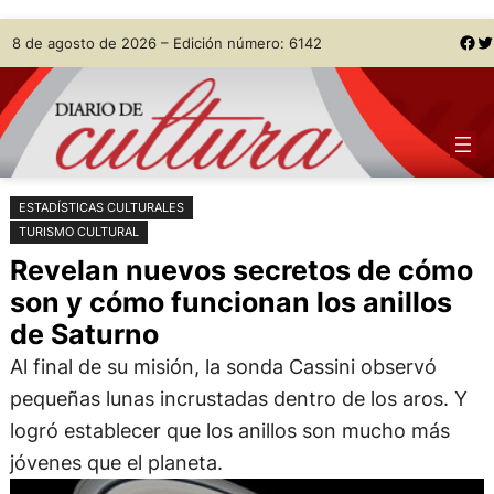
Saltar
Skip
Facebook
Twitter
8 de agosto de 2026 – Edición número: 6142
al
to
contenido
content
ESTADÍSTICAS CULTURALES
TURISMO CULTURAL
Revelan nuevos secretos de cómo
son y cómo funcionan los anillos
de Saturno
Al final de su misión, la sonda Cassini observó
pequeñas lunas incrustadas dentro de los aros. Y
logró establecer que los anillos son mucho más
jóvenes que el planeta.