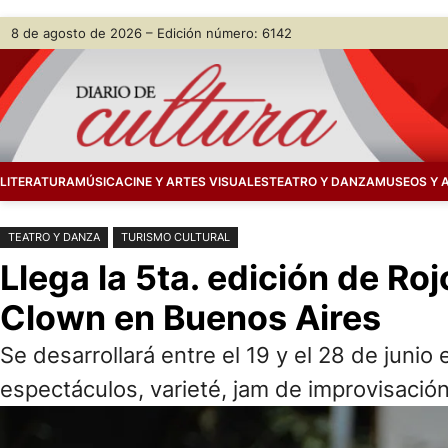
Saltar
Skip
8 de agosto de 2026 – Edición número: 6142
al
to
contenido
content
LITERATURA
MÚSICA
CINE Y ARTES VISUALES
TEATRO Y DANZA
MUSEOS Y 
TEATRO Y DANZA
TURISMO CULTURAL
Llega la 5ta. edición de Ro
Clown en Buenos Aires
Se desarrollará entre el 19 y el 28 de junio
espectáculos, varieté, jam de improvisació