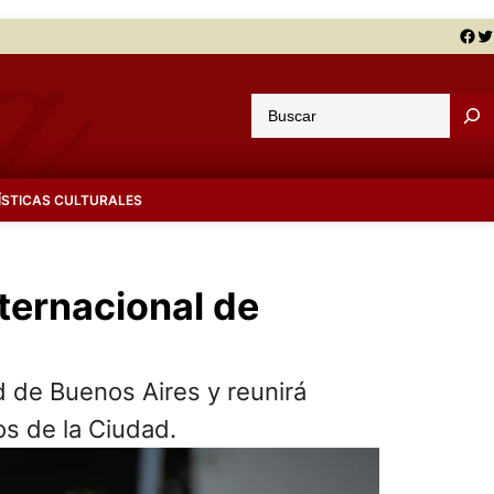
Facebook
Twitter
B
u
s
c
ÍSTICAS CULTURALES
a
r
nternacional de
ad de Buenos Aires y reunirá
os de la Ciudad.