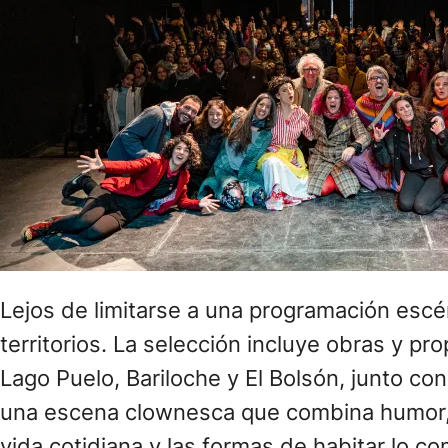
Lejos de limitarse a una programación escén
territorios. La selección incluye obras y 
Lago Puelo, Bariloche y El Bolsón, junto con
una escena clownesca que combina humor, tea
vida cotidiana y las formas de habitar lo c