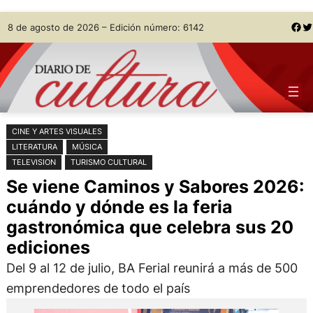
Saltar
Skip
Facebook
Twitter
8 de agosto de 2026 – Edición número: 6142
al
to
contenido
content
CINE Y ARTES VISUALES
LITERATURA
MÚSICA
TELEVISION
TURISMO CULTURAL
Se viene Caminos y Sabores 2026:
cuándo y dónde es la feria
gastronómica que celebra sus 20
ediciones
Del 9 al 12 de julio, BA Ferial reunirá a más de 500
emprendedores de todo el país