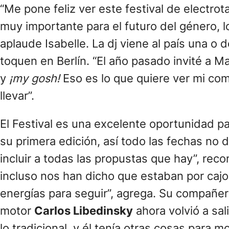
“Me pone feliz ver este festival de electro
muy importante para el futuro del género, l
aplaude Isabelle. La dj viene al país una o 
toquen en Berlín. “El año pasado invité a M
y
¡my gosh!
Eso es lo que quiere ver mi co
llevar”.
El Festival es una excelente oportunidad p
su primera edición, así todo las fechas no 
incluir a todas las propustas que hay”, reco
incluso nos han dicho que estaban por cajo
energías para seguir”, agrega. Su compañe
motor
Carlos Libedinsky
ahora volvió a sal
lo tradicional, y él tenía otras cosas para 