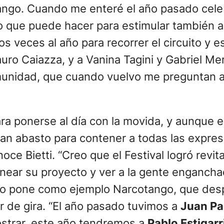
tango. Cuando me enteré el año pasado celebr
o que puede hacer para estimular también a l
dos veces al año para recorrer el circuito y
auro Caiazza, y a Vanina Tagini y Gabriel Me
munidad, que cuando vuelvo me preguntan a
ara ponerse al día con la movida, y aunque 
dan abasto para contener a todas las expres
noce Bietti. “Creo que el Festival logró revi
near su proyecto y ver a la gente engancha
ro pone como ejemplo Narcotango, que desp
ir de gira. “El año pasado tuvimos a
Juan Pa
mostrar, este año tendremos a
Pablo Estigarr