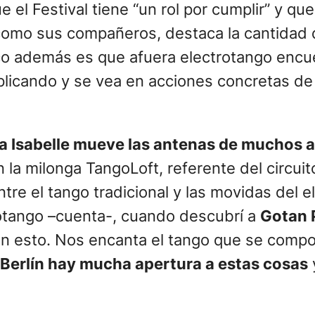
e el Festival tiene “un rol por cumplir” y q
 como sus compañeros, destaca la cantidad
oco además es que afuera electrotango encu
plicando y se vea en acciones concretas de
na Isabelle mueve las antenas de muchos a
ín la milonga TangoLoft, referente del circui
tre el tango tradicional y las movidas del e
rotango –cuenta-, cuando descubrí a
Gotan 
on esto. Nos encanta el tango que se comp
 Berlín hay mucha apertura a estas cosas