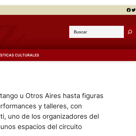
Facebook
Twitter
B
u
s
c
ÍSTICAS CULTURALES
a
r
ango u Otros Aires hasta figuras
rformances y talleres, con
ti, uno de los organizadores del
gunos espacios del circuito