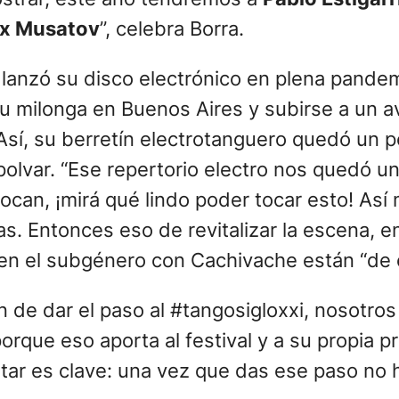
ex Musatov
”, celebra Borra.
 lanzó su disco electrónico en plena pande
 milonga en Buenos Aires y subirse a un avi
Así, su berretín electrotanguero quedó un p
lvar. “Ese repertorio electro nos quedó un 
can, ¡mirá qué lindo poder tocar esto! Así
ras. Entonces eso de revitalizar la escena,
 en el subgénero con Cachivache están “de 
 de dar el paso al #tangosigloxxi, nosotros
porque eso aporta al festival y a su propia pr
ntar es clave: una vez que das ese paso no