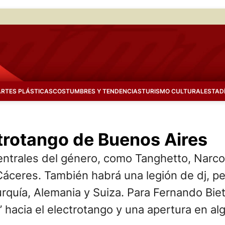
ARTES PLÁSTICAS
COSTUMBRES Y TENDENCIAS
TURISMO CULTURAL
ESTAD
ctrotango de Buenos Aires
ntrales del género, como Tanghetto, Narcot
áceres. También habrá una legión de dj, pe
urquía, Alemania y Suiza. Para Fernando Biet
 hacia el electrotango y una apertura en al