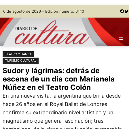
Saltar
Skip
Facebook
Twitter
6 de agosto de 2026 – Edición número: 6140
al
to
contenido
content
TEATRO Y DANZA
TURISMO CULTURAL
Sudor y lágrimas: detrás de
escena de un día con Marianela
Núñez en el Teatro Colón
En una nueva visita, la argentina que brilla desde
hace 26 años en el Royal Ballet de Londres
confirma su extraordinario nivel artístico y un
magnetismo que genera fascinación; tras