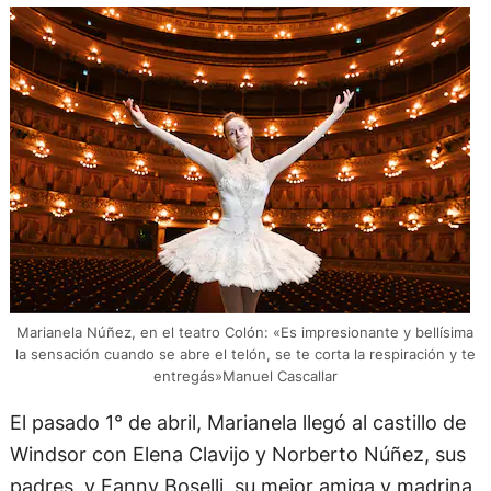
Marianela Núñez, en el teatro Colón: «Es impresionante y bellísima
la sensación cuando se abre el telón, se te corta la respiración y te
entregás»Manuel Cascallar
El pasado 1° de abril, Marianela llegó al castillo de
Windsor con Elena Clavijo y Norberto Núñez, sus
padres, y Fanny Boselli, su mejor amiga y madrina