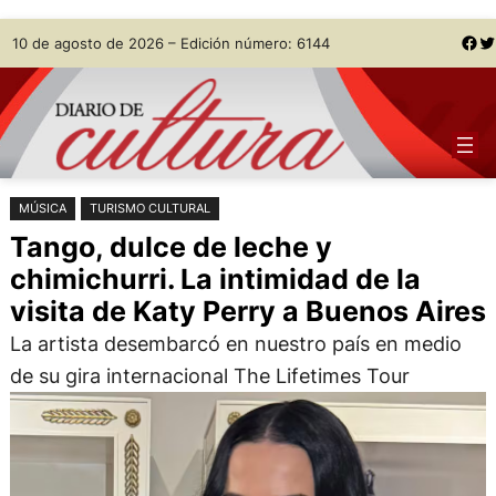
Saltar
Skip
Facebook
Twitter
10 de agosto de 2026 – Edición número: 6144
al
to
contenido
content
MÚSICA
TURISMO CULTURAL
Tango, dulce de leche y
chimichurri. La intimidad de la
visita de Katy Perry a Buenos Aires
La artista desembarcó en nuestro país en medio
de su gira internacional The Lifetimes Tour