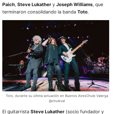
Paich
,
Steve Lukather
y
Joseph Williams
, que
terminaron consolidando la banda
Toto
.
Toto, durante su última actuación en Buenos AiresChule Valerga
@chuleval
El guitarrista
Steve Lukather
(socio fundador y