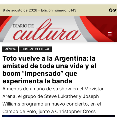
Saltar
Skip
Facebook
Twitter
9 de agosto de 2026 – Edición número: 6143
al
to
contenido
content
MÚSICA
TURISMO CULTURAL
Toto vuelve a la Argentina: la
amistad de toda una vida y el
boom “impensado” que
experimenta la banda
A menos de un año de su show en el Movistar
Arena, el grupo de Steve Lukather y Joseph
Williams programó un nuevo concierto, en el
Campo de Polo, junto a Christopher Cross