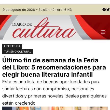
Saltar
Skip
Facebook
Twitter
9 de agosto de 2026 – Edición número: 6143
al
to
contenido
content
LITERATURA
TURISMO CULTURAL
Último fin de semana de la Feria
del Libro: 5 recomendaciones para
elegir buena literatura infantil
Esta es una lista de buenas oportunidades para
sumar lecturas con compromiso, personajes
divertidos y primeras novelas ideales para quienes
están creciendo