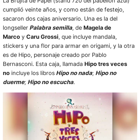
La Brujita de Papel (stand 720 del pabellón azul)
cumplió veinte años, y como están de festejo,
sacaron dos cajas aniversario. Una es la del
longseller
Palabra semilla
, de
Magela de
Marco
y
Caru Grossi
, que incluye mandala,
stickers y una flor para armar en origami, y la otra
es de Hipo, personaje creado por Pablo
Bernasconi. Esta caja, llamada
Hipo tres veces
no
incluye los libros
Hipo no nada
;
Hipo no
duerme
;
Hipo no escucha
.