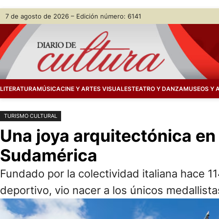
Saltar
Skip
7 de agosto de 2026 – Edición número: 6141
al
to
contenido
content
LITERATURA
MÚSICA
CINE Y ARTES VISUALES
TEATRO Y DANZA
MUSEOS Y 
TURISMO CULTURAL
Una joya arquitectónica en 
Sudamérica
Fundado por la colectividad italiana hace 11
deportivo, vio nacer a los únicos medallist