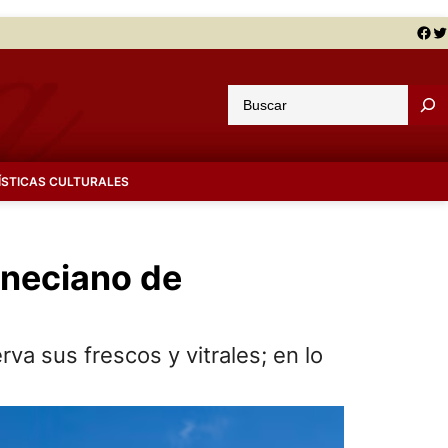
Facebook
Twitter
B
u
s
c
ÍSTICAS CULTURALES
a
r
veneciano de
rva sus frescos y vitrales; en lo