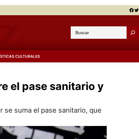
Facebook
Twitter
B
u
s
c
ÍSTICAS CULTURALES
a
r
 el pase sanitario y
ar se suma el pase sanitario, que