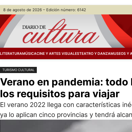
Saltar
Skip
8 de agosto de 2026 – Edición número: 6142
al
to
contenido
content
LITERATURA
MÚSICA
CINE Y ARTES VISUALES
TEATRO Y DANZA
MUSEOS Y 
TURISMO CULTURAL
Verano en pandemia: todo l
los requisitos para viajar
El verano 2022 llega con características iné
ya lo aplican cinco provincias y tendrá alca