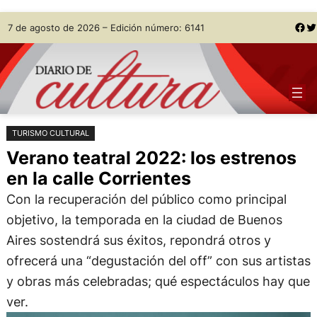
Saltar
Skip
Facebook
Twitter
7 de agosto de 2026 – Edición número: 6141
al
to
contenido
content
TURISMO CULTURAL
Verano teatral 2022: los estrenos
en la calle Corrientes
Con la recuperación del público como principal
objetivo, la temporada en la ciudad de Buenos
Aires sostendrá sus éxitos, repondrá otros y
ofrecerá una “degustación del off” con sus artistas
y obras más celebradas; qué espectáculos hay que
ver.