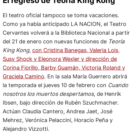
El regreso de Teoría King Kong
El teatro oficial tampoco se toma vacaciones.
Como ya había anticipado LA NACION, el Teatro
Cervantes volverá a la Biblioteca Nacional a partir
del 21 de enero con nuevas funciones de
Teoría
King Kong
,
con Cristina Banegas, Valeria Lois,
Susy Shock y Eleonora Wexler y dirección de
Corina Fiorillo, Barby Guamán, Victoria Roland y
Graciela Camino
. En la sala María Guerrero abrirá
la temporada el jueves 10 de febrero con
Cuando
nosotros los muertos despertamos
, de Henrik
Ibsen, bajo dirección de Rubén Szuchmacher.
Actúan Claudia Cantero, Andrea Jaet, José
Mehrez, Verónica Pelaccini, Horacio Peña y
Alejandro Vizzotti.