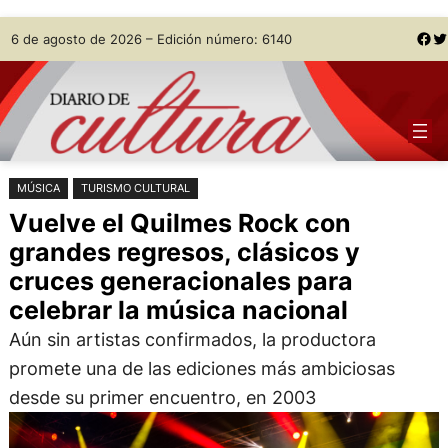
Saltar
Skip
Facebook
Twitter
6 de agosto de 2026 – Edición número: 6140
al
to
contenido
content
MÚSICA
TURISMO CULTURAL
Vuelve el Quilmes Rock con
grandes regresos, clásicos y
cruces generacionales para
celebrar la música nacional
Aún sin artistas confirmados, la productora
promete una de las ediciones más ambiciosas
desde su primer encuentro, en 2003