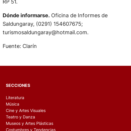
RP 51.
Dónde informarse.
Oficina de Informes de
Saldungaray, (0291) 154607675;
turismosaldungaray@hotmail.com
.
Fuente: Clarín
SECCIONES
Literatura
Música
Cine y Artes Visuales
Teatro y Danza
Museos y Artes Plásticas
Costumbres y Tendencias