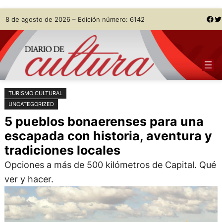
Saltar
Skip
Facebook
Twitter
8 de agosto de 2026 – Edición número: 6142
al
to
contenido
content
TURISMO CULTURAL
UNCATEGORIZED
5 pueblos bonaerenses para una
escapada con historia, aventura y
tradiciones locales
Opciones a más de 500 kilómetros de Capital. Qué
ver y hacer.