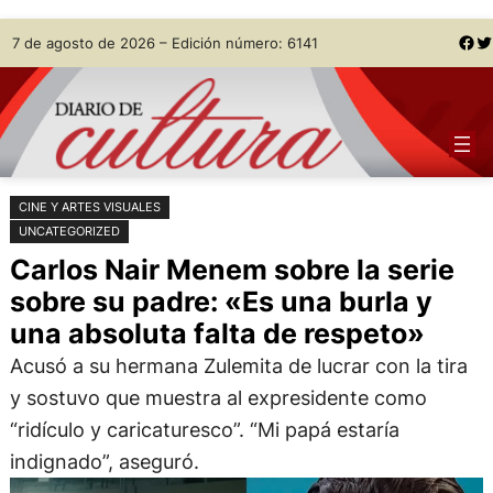
Saltar
Skip
Facebook
Twitter
7 de agosto de 2026 – Edición número: 6141
al
to
contenido
content
CINE Y ARTES VISUALES
UNCATEGORIZED
Carlos Nair Menem sobre la serie
sobre su padre: «Es una burla y
una absoluta falta de respeto»
Acusó a su hermana Zulemita de lucrar con la tira
y sostuvo que muestra al expresidente como
“ridículo y caricaturesco”. “Mi papá estaría
indignado”, aseguró.