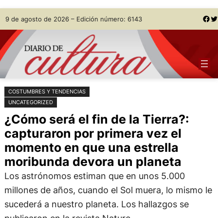
Saltar
Skip
Facebook
Twitter
9 de agosto de 2026 – Edición número: 6143
al
to
contenido
content
COSTUMBRES Y TENDENCIAS
UNCATEGORIZED
¿Cómo será el fin de la Tierra?:
capturaron por primera vez el
momento en que una estrella
moribunda devora un planeta
Los astrónomos estiman que en unos 5.000
millones de años, cuando el Sol muera, lo mismo le
sucederá a nuestro planeta. Los hallazgos se