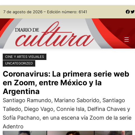
Saltar
Skip
Facebook
Twitter
7 de agosto de 2026 – Edición número: 6141
al
to
contenido
content
CINE Y ARTES VISUALES
UNCATEGORIZED
Coronavirus: La primera serie web
en Zoom, entre México y la
Argentina
Santiago Ramundo, Mariano Saborido, Santiago
Talledo, Diego Vago, Connie Isla, Delfina Chaves y
Sofía Pachano, en una escena vía Zoom de la serie
Adentro