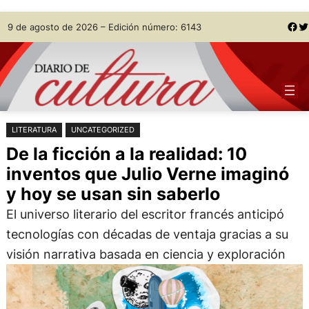
Saltar
Skip
Facebook
Twitter
9 de agosto de 2026 – Edición número: 6143
al
to
contenido
content
LITERATURA
UNCATEGORIZED
De la ficción a la realidad: 10
inventos que Julio Verne imaginó
y hoy se usan sin saberlo
El universo literario del escritor francés anticipó
tecnologías con décadas de ventaja gracias a su
visión narrativa basada en ciencia y exploración