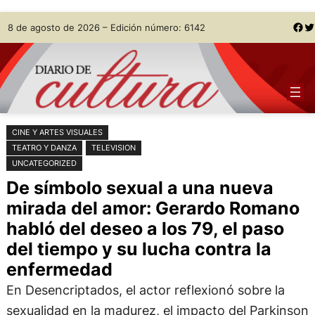
Saltar
Skip
Facebook
Twitter
8 de agosto de 2026 – Edición número: 6142
al
to
contenido
content
CINE Y ARTES VISUALES
TEATRO Y DANZA
TELEVISION
UNCATEGORIZED
De símbolo sexual a una nueva
mirada del amor: Gerardo Romano
habló del deseo a los 79, el paso
del tiempo y su lucha contra la
enfermedad
En Desencriptados, el actor reflexionó sobre la
sexualidad en la madurez, el impacto del Parkinson