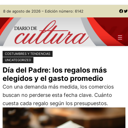
Saltar
Skip
Facebook
Twitter
8 de agosto de 2026 – Edición número: 6142
al
to
contenido
content
COSTUMBRES Y TENDENCIAS
UNCATEGORIZED
Día del Padre: los regalos más
elegidos y el gasto promedio
Con una demanda más medida, los comercios
buscan no perderse esta fecha clave. Cuánto
cuesta cada regalo según los presupuestos.