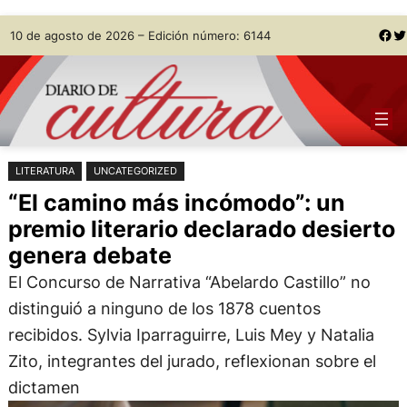
Saltar
Skip
Facebook
Twitter
10 de agosto de 2026 – Edición número: 6144
al
to
contenido
content
LITERATURA
UNCATEGORIZED
“El camino más incómodo”: un
premio literario declarado desierto
genera debate
El Concurso de Narrativa “Abelardo Castillo” no
distinguió a ninguno de los 1878 cuentos
recibidos. Sylvia Iparraguirre, Luis Mey y Natalia
Zito, integrantes del jurado, reflexionan sobre el
dictamen