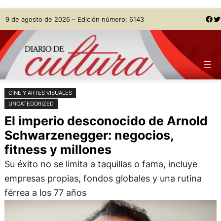
Saltar
Skip
Facebook
Twitter
9 de agosto de 2026 – Edición número: 6143
al
to
contenido
content
CINE Y ARTES VISUALES
UNCATEGORIZED
El imperio desconocido de Arnold
Schwarzenegger: negocios,
fitness y millones
Su éxito no se limita a taquillas o fama, incluye
empresas propias, fondos globales y una rutina
férrea a los 77 años