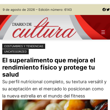
Saltar
Skip
Facebook
Twitter
9 de agosto de 2026 – Edición número: 6143
al
to
contenido
content
COSTUMBRES Y TENDENCIAS
UNCATEGORIZED
El superalimento que mejora el
rendimiento físico y protege tu
salud
Su perfil nutricional completo, su textura versátil y
su aceptación en el mercado lo posicionan como
la nueva estrella en el mundo del fitness