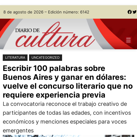
Saltar
Skip
Facebook
Twitter
8 de agosto de 2026 – Edición número: 6142
al
to
contenido
content
LITERATURA
UNCATEGORIZED
Escribir 100 palabras sobre
Buenos Aires y ganar en dólares:
vuelve el concurso literario que no
requiere experiencia previa
La convocatoria reconoce el trabajo creativo de
participantes de todas las edades, con incentivos
económicos y menciones especiales para voces
emergentes