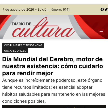
Saltar
Skip
Facebook
Twitter
7 de agosto de 2026 – Edición número: 6141
al
to
contenido
content
COSTUMBRES Y TENDENCIAS
UNCATEGORIZED
Día Mundial del Cerebro, motor de
nuestra existencia: cómo cuidarlo
para rendir mejor
Aunque es increíblemente poderoso, este órgano
tiene recursos limitados; es esencial adoptar
hábitos saludables para mantenerlo en las mejores
condiciones posibles.