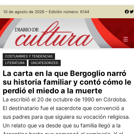
Saltar
Skip
Facebook
Twitter
10 de agosto de 2026 – Edición número: 6144
al
to
contenido
content
COSTUMBRES Y TENDENCIAS
LITERATURA
UNCATEGORIZED
La carta en la que Bergoglio narró
su historia familiar y contó cómo le
perdió el miedo a la muerte
La escribió el 20 de octubre de 1990 en Córdoba.
El destinatario fue el sacerdote que convenció a
sus padres para que siguiera su vocación religiosa.
Un relato que va desde que su familia llegó a la