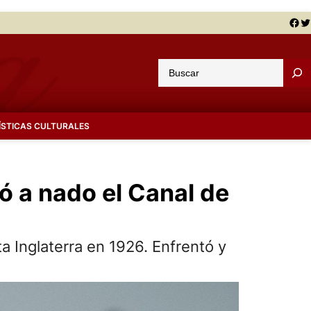
Facebook
Twitter
B
u
s
c
ÍSTICAS CULTURALES
a
r
ó a nado el Canal de
ta Inglaterra en 1926. Enfrentó y