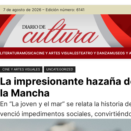
Saltar
Skip
7 de agosto de 2026 – Edición número: 6141
al
to
contenido
content
LITERATURA
MÚSICA
CINE Y ARTES VISUALES
TEATRO Y DANZA
MUSEOS Y 
CINE Y ARTES VISUALES
UNCATEGORIZED
La impresionante hazaña de
la Mancha
En “La joven y el mar” se relata la histori
venció impedimentos sociales, convirtiénd