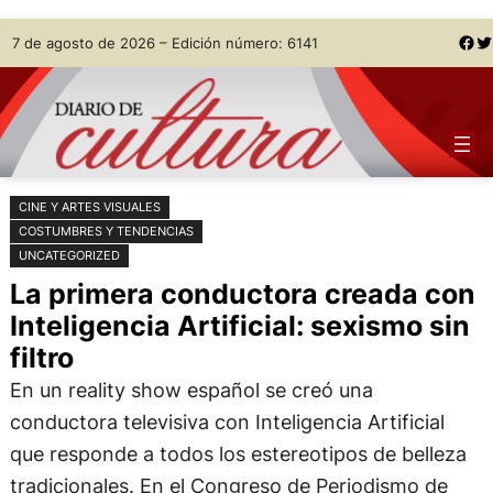
Saltar
Skip
Facebook
Twitter
7 de agosto de 2026 – Edición número: 6141
al
to
contenido
content
CINE Y ARTES VISUALES
COSTUMBRES Y TENDENCIAS
UNCATEGORIZED
La primera conductora creada con
Inteligencia Artificial: sexismo sin
filtro
En un reality show español se creó una
conductora televisiva con Inteligencia Artificial
que responde a todos los estereotipos de belleza
tradicionales. En el Congreso de Periodismo de