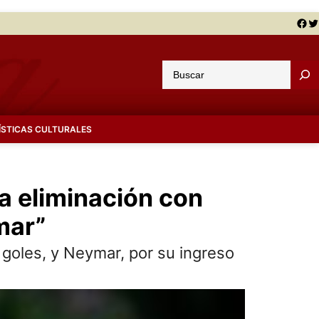
Facebook
Twitter
B
u
s
c
ÍSTICAS CULTURALES
a
r
la eliminación con
mar”
 goles, y Neymar, por su ingreso