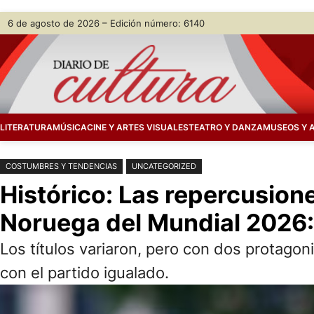
Saltar
Skip
6 de agosto de 2026 – Edición número: 6140
al
to
contenido
content
LITERATURA
MÚSICA
CINE Y ARTES VISUALES
TEATRO Y DANZA
MUSEOS Y 
COSTUMBRES Y TENDENCIAS
UNCATEGORIZED
Histórico: Las repercusione
Noruega del Mundial 2026:
Los títulos variaron, pero con dos protagon
con el partido igualado.