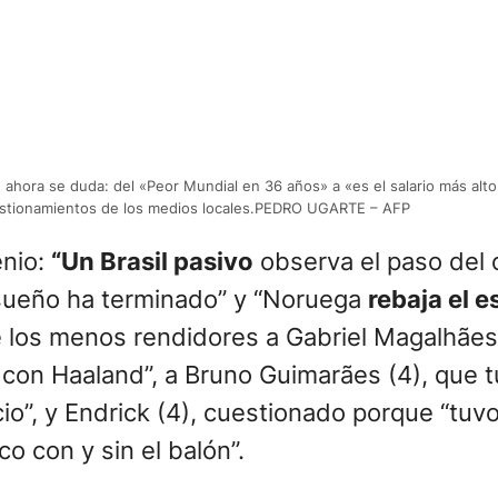
lpe ahora se duda: del «Peor Mundial en 36 años» a «es el salario más al
stionamientos de los medios locales.PEDRO UGARTE – AFP
enio:
“Un Brasil pasivo
observa el paso del 
l sueño ha terminado” y “Noruega
rebaja el e
e los menos rendidores a Gabriel Magalhães
 con Haaland”, a Bruno Guimarães (4), que t
icio”, y Endrick (4), cuestionado porque “tuv
o con y sin el balón”.