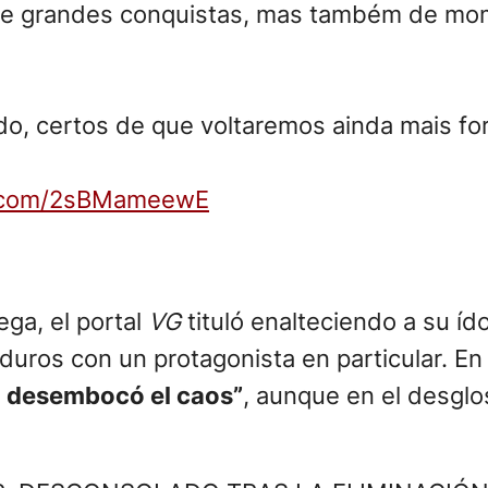
ita de grandes conquistas, mas também de m
, certos de que voltaremos ainda mais for
er.com/2sBMameewE
ga, el portal
VG
tituló enalteciendo a su íd
uros con un protagonista en particular. En
s
desembocó el caos”
, aunque en el desgl