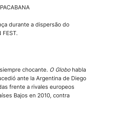
COPACABANA
nça durante a dispersão do
N FEST.
a siempre chocante.
O Globo
habla
sucedió ante la Argentina de Diego
as frente a rivales europeos
aíses Bajos en 2010, contra