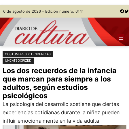
Saltar
Skip
Facebook
Twitter
6 de agosto de 2026 – Edición número: 6141
al
to
contenido
content
COSTUMBRES Y TENDENCIAS
UNCATEGORIZED
Los dos recuerdos de la infancia
que marcan para siempre a los
adultos, según estudios
psicológicos
La psicología del desarrollo sostiene que ciertas
experiencias cotidianas durante la niñez pueden
influir emocionalmente en la vida adulta