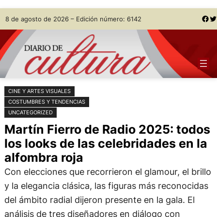
Saltar
Skip
Facebook
Twitter
8 de agosto de 2026 – Edición número: 6142
al
to
contenido
content
CINE Y ARTES VISUALES
COSTUMBRES Y TENDENCIAS
UNCATEGORIZED
Martín Fierro de Radio 2025: todos
los looks de las celebridades en la
alfombra roja
Con elecciones que recorrieron el glamour, el brillo
y la elegancia clásica, las figuras más reconocidas
del ámbito radial dijeron presente en la gala. El
análisis de tres diseñadores en diálogo con