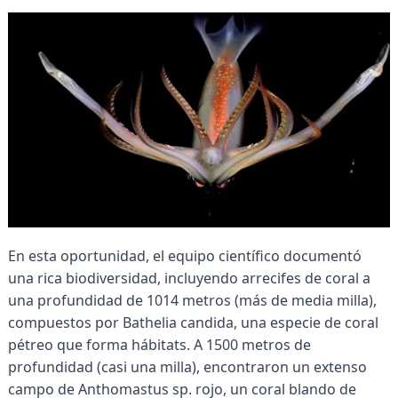
En esta oportunidad, el equipo científico documentó
una rica biodiversidad, incluyendo arrecifes de coral a
una profundidad de 1014 metros (más de media milla),
compuestos por Bathelia candida, una especie de coral
pétreo que forma hábitats. A 1500 metros de
profundidad (casi una milla), encontraron un extenso
campo de Anthomastus sp. rojo, un coral blando de