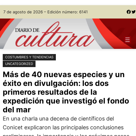
Saltar
Skip
Facebook
Twitter
7 de agosto de 2026 – Edición número: 6141
al
to
contenido
content
COSTUMBRES Y TENDENCIAS
UNCATEGORIZED
Más de 40 nuevas especies y un
éxito en divulgación: los dos
primeros resultados de la
expedición que investigó el fondo
del mar
En una charla una decena de científicos del
Conicet explicaron las principales conclusiones