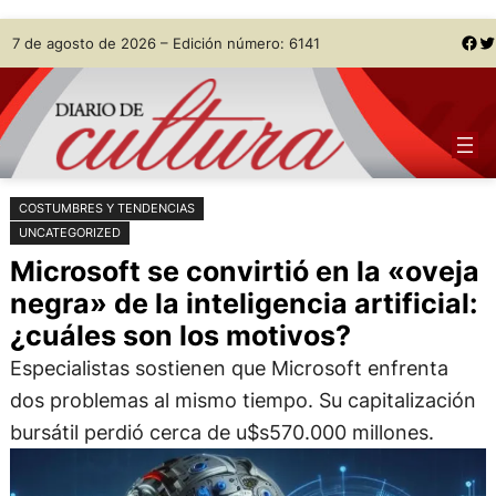
Saltar
Skip
Facebook
Twitter
7 de agosto de 2026 – Edición número: 6141
al
to
contenido
content
COSTUMBRES Y TENDENCIAS
UNCATEGORIZED
Microsoft se convirtió en la «oveja
negra» de la inteligencia artificial:
¿cuáles son los motivos?
Especialistas sostienen que Microsoft enfrenta
dos problemas al mismo tiempo. Su capitalización
bursátil perdió cerca de u$s570.000 millones.