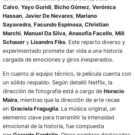
Calvo
,
Yayo Guridi
,
Bicho Gómez
,
Verónica
Hassan
,
Javier De Nevares
,
Mariano
Sayavedra
,
Facundo Espinosa
,
Christian
Marchi
,
Manuel Da Silva
,
Anasofia Facello
,
Mili
Schauer
y
Lisandro Fiks
. Este reparto diverso y
experimentado promete dar vida a una historia
cargada de emociones y giros inesperados.
En cuanto al equipo técnico, la película cuenta con
un sólido respaldo. Según detalló Netflix, la
dirección de fotografía está a cargo de
Horacio
Maira
, mientras que la dirección de arte recae
en
Graciela Fraguglia
. La música original, un
elemento clave para transmitir la intensidad
emocional de la historia, fue compuesta
por
Gerardo Gardelín
. Otros nombres destacados