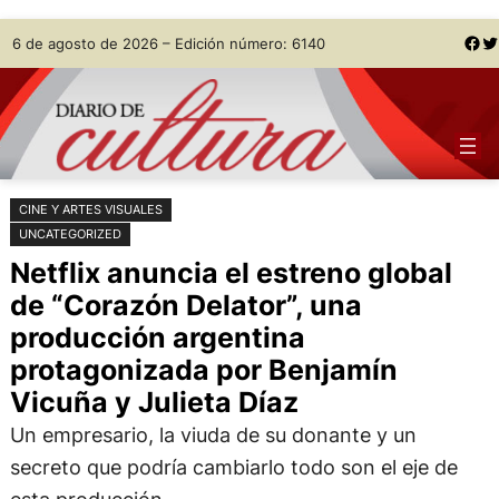
Saltar
Skip
Facebook
Twitter
6 de agosto de 2026 – Edición número: 6140
al
to
contenido
content
CINE Y ARTES VISUALES
UNCATEGORIZED
Netflix anuncia el estreno global
de “Corazón Delator”, una
producción argentina
protagonizada por Benjamín
Vicuña y Julieta Díaz
Un empresario, la viuda de su donante y un
secreto que podría cambiarlo todo son el eje de