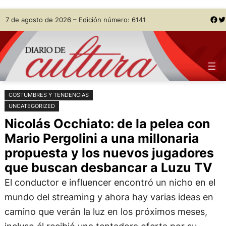
Saltar
Skip
Facebook
Twitter
7 de agosto de 2026 – Edición número: 6141
al
to
contenido
content
COSTUMBRES Y TENDENCIAS
UNCATEGORIZED
Nicolás Occhiato: de la pelea con
Mario Pergolini a una millonaria
propuesta y los nuevos jugadores
que buscan desbancar a Luzu TV
El conductor e influencer encontró un nicho en el
mundo del streaming y ahora hay varias ideas en
camino que verán la luz en los próximos meses,