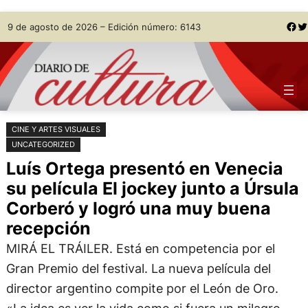
Saltar
Skip
Facebook
Twitter
9 de agosto de 2026 – Edición número: 6143
al
to
contenido
content
CINE Y ARTES VISUALES
UNCATEGORIZED
Luís Ortega presentó en Venecia
su película El jockey junto a Úrsula
Corberó y logró una muy buena
recepción
MIRÁ EL TRÁILER. Está en competencia por el
Gran Premio del festival. La nueva película del
director argentino compite por el León de Oro.