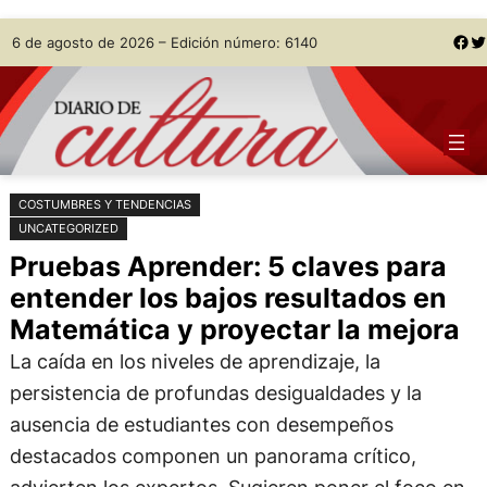
Saltar
Skip
Facebook
Twitter
6 de agosto de 2026 – Edición número: 6140
al
to
contenido
content
COSTUMBRES Y TENDENCIAS
UNCATEGORIZED
Pruebas Aprender: 5 claves para
entender los bajos resultados en
Matemática y proyectar la mejora
La caída en los niveles de aprendizaje, la
persistencia de profundas desigualdades y la
ausencia de estudiantes con desempeños
destacados componen un panorama crítico,