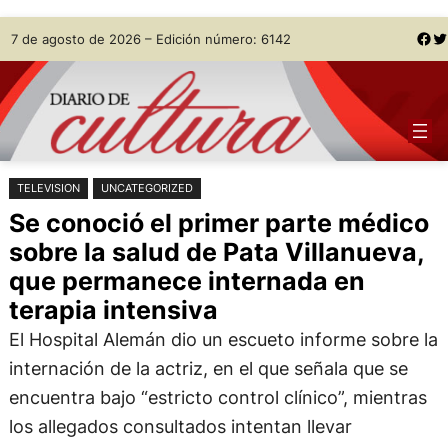
Saltar
Skip
Facebook
Twitter
7 de agosto de 2026 – Edición número: 6142
al
to
contenido
content
TELEVISION
UNCATEGORIZED
Se conoció el primer parte médico
sobre la salud de Pata Villanueva,
que permanece internada en
terapia intensiva
El Hospital Alemán dio un escueto informe sobre la
internación de la actriz, en el que señala que se
encuentra bajo “estricto control clínico”, mientras
los allegados consultados intentan llevar