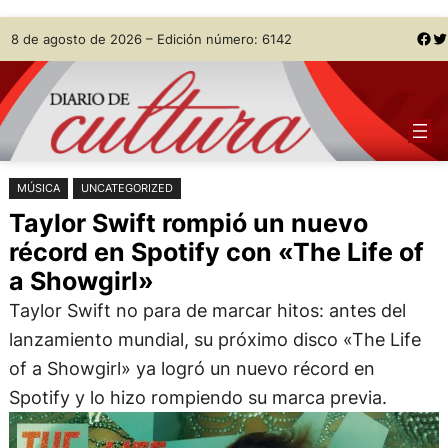
Saltar
Skip
Facebook
Twitter
8 de agosto de 2026 – Edición número: 6142
al
to
contenido
content
MÚSICA
UNCATEGORIZED
Taylor Swift rompió un nuevo
récord en Spotify con «The Life of
a Showgirl»
Taylor Swift no para de marcar hitos: antes del
lanzamiento mundial, su próximo disco «The Life
of a Showgirl» ya logró un nuevo récord en
Spotify y lo hizo rompiendo su marca previa.