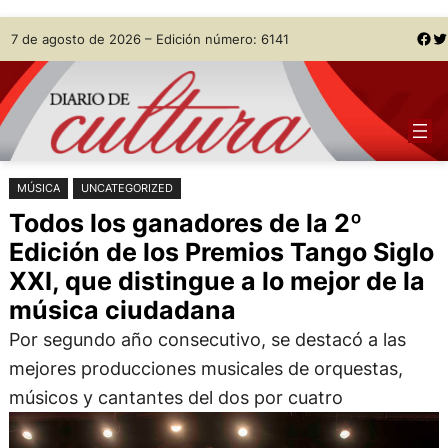
Saltar
Skip
Facebook
Twitter
7 de agosto de 2026 – Edición número: 6141
al
to
contenido
content
MÚSICA
UNCATEGORIZED
Todos los ganadores de la 2º
Edición de los Premios Tango Siglo
XXI, que distingue a lo mejor de la
música ciudadana
Por segundo año consecutivo, se destacó a las
mejores producciones musicales de orquestas,
músicos y cantantes del dos por cuatro