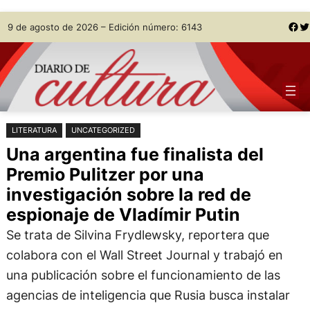
Saltar
Skip
Facebook
Twitter
9 de agosto de 2026 – Edición número: 6143
al
to
contenido
content
LITERATURA
UNCATEGORIZED
Una argentina fue finalista del
Premio Pulitzer por una
investigación sobre la red de
espionaje de Vladímir Putin
Se trata de Silvina Frydlewsky, reportera que
colabora con el Wall Street Journal y trabajó en
una publicación sobre el funcionamiento de las
agencias de inteligencia que Rusia busca instalar