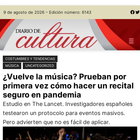
Saltar
Skip
Facebook
Twitter
9 de agosto de 2026 – Edición número: 6143
al
to
contenido
content
COSTUMBRES Y TENDENCIAS
MÚSICA
UNCATEGORIZED
¿Vuelve la música? Prueban por
primera vez cómo hacer un recital
seguro en pandemia
Estudio en The Lancet. Investigadores españoles
testearon un protocolo para eventos masivos.
Pero advierten que no es fácil de aplicar.