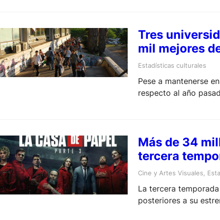
Tres universid
mil mejores d
Estadísticas culturales
Pese a mantenerse en 
respecto al año pasad
Más de 34 mill
tercera tempo
Cine y Artes Visuales
, 
Esta
La tercera temporada 
posteriores a su estre
Netflix.