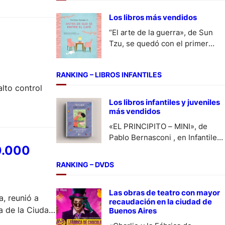
Los libros más vendidos
“El arte de la guerra», de Sun
Tzu, se quedó con el primer
puesto en No Ficción y
Toshikazu Kawaguchi lo logró
RANKING – LIBROS INFANTILES
en Ficción con «Antes de que se
lto control
enfrie el cafe», en la semana del
27 de julio al 2 de agosto.
Los libros infantiles y juveniles
más vendidos
«EL PRINCIPITO – MINI», de
Pablo Bernasconi , en Infantiles
00.000
y «Heartstopper 6» de Alice
Oseman en Juveniles, se
RANKING – DVDS
posicionaron como los libros
más vendidos en la semana del
Las obras de teatro con mayor
27 de julio a 2 de agosto.
a, reunió a
recaudación en la ciudad de
a de la Ciudad
Buenos Aires