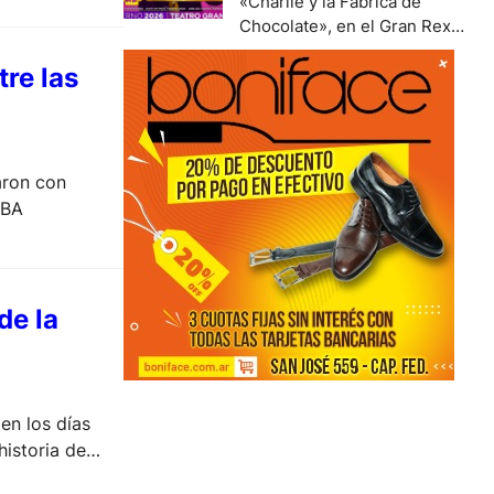
«Charlie y la Fábrica de
Chocolate», en el Gran Rex
lidera la taquilla, seguida de
tre las
«Sottovoce», en el teatro El
Nacional y Desde el jardín, en el
Metropolitan.
aron con
UBA
de la
en los días
historia de