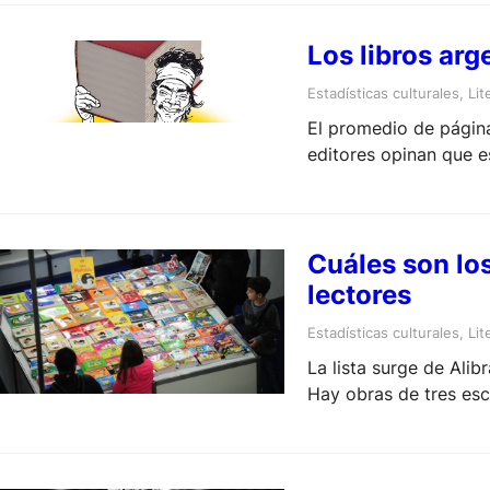
Los libros ar
Estadísticas culturales
, 
Lit
El promedio de página
editores opinan que e
publicar
Cuáles son los
lectores
Estadísticas culturales
, 
Lit
La lista surge de Alib
Hay obras de tres esc