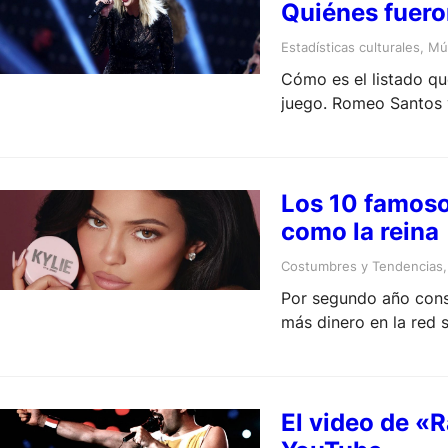
Quiénes fuero
Estadísticas culturales
, 
Mú
Cómo es el listado qu
juego. Romeo Santos y
Los 10 famoso
como la reina
Costumbres y Tendencias
,
Por segundo año cons
más dinero en la red s
El video de «