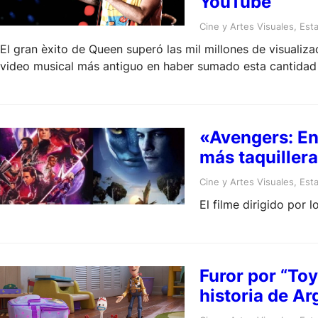
YouTube
Cine y Artes Visuales
, 
Esta
El gran èxito de Queen superó las mil millones de visualizac
video musical más antiguo en haber sumado esta cantidad
«Avengers: En
más taquillera
Cine y Artes Visuales
, 
Esta
El filme dirigido por
Furor por “Toy
historia de Ar