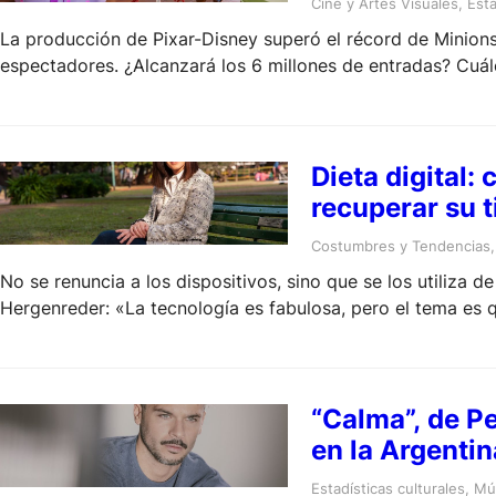
Cine y Artes Visuales
, 
Esta
La producción de Pixar-Disney superó el récord de Minions
espectadores. ¿Alcanzará los 6 millones de entradas? Cuále
Dieta digital
recuperar su 
Costumbres y Tendencias
,
No se renuncia a los dispositivos, sino que se los utiliza d
Hergenreder: «La tecnología es fabulosa, pero el tema es
nosotros mismos»
“Calma”, de P
en la Argentin
Estadísticas culturales
, 
Mú