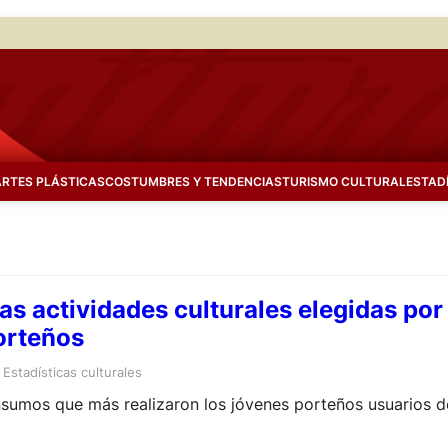
ARTES PLÁSTICAS
COSTUMBRES Y TENDENCIAS
TURISMO CULTURAL
ESTAD
 las actividades culturales elegidas por
orteños
 
Estadísticas culturales
consumos que más realizaron los jóvenes porteños usuarios 