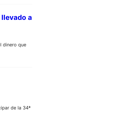
 llevado a
l dinero que
cipar de la 34ª