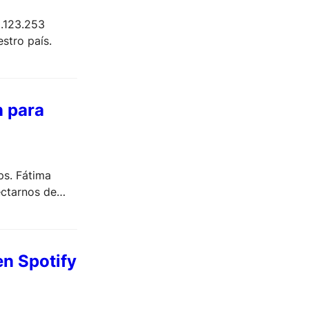
5.123.253
stro país.
n para
pps. Fátima
ectarnos de
en Spotify