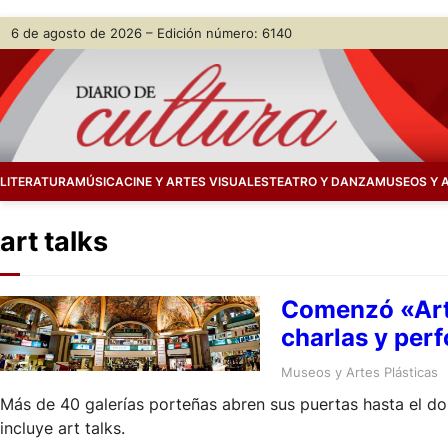
Skip
6 de agosto de 2026 – Edición número: 6140
to
content
LITERATURA
MÚSICA
CINE Y ARTES VISUALES
TEATRO Y DANZA
MUSEOS Y 
art talks
Comenzó «Art 
charlas y per
Museos y Artes Plásticas
Más de 40 galerías porteñas abren sus puertas hasta el do
incluye art talks.