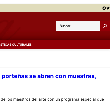
Facebook
Twitter
B
u
s
c
ÍSTICAS CULTURALES
a
r
 porteñas se abren con muestras,
 de los maestros del arte con un programa especial que