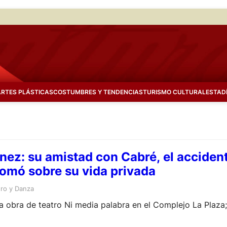
ARTES PLÁSTICAS
COSTUMBRES Y TENDENCIAS
TURISMO CULTURAL
ESTAD
ez: su amistad con Cabré, el accidente
tomó sobre su vida privada
tro y Danza
la obra de teatro Ni media palabra en el Complejo La Plaza