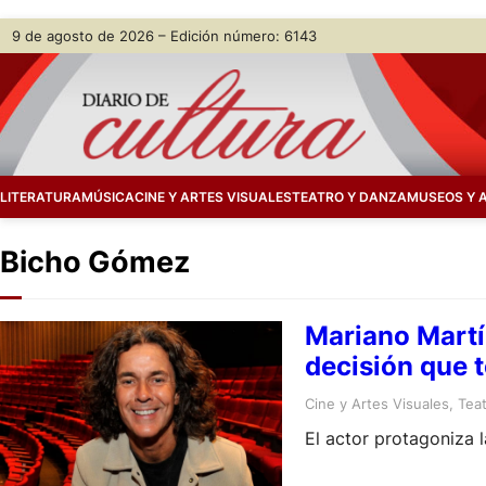
Skip
9 de agosto de 2026 – Edición número: 6143
to
content
LITERATURA
MÚSICA
CINE Y ARTES VISUALES
TEATRO Y DANZA
MUSEOS Y 
Bicho Gómez
Mariano Martín
decisión que 
Cine y Artes Visuales
, 
Tea
El actor protagoniza 