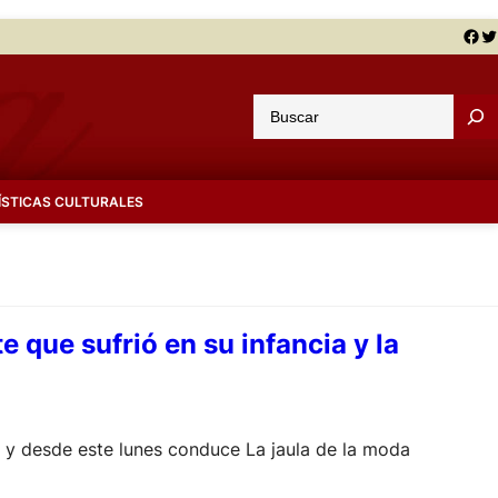
Facebook
Twitter
B
u
s
c
ÍSTICAS CULTURALES
a
r
 que sufrió en su infancia y la
; y desde este lunes conduce La jaula de la moda