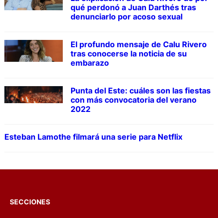
qué perdonó a Juan Darthés tras
denunciarlo por acoso sexual
El profundo mensaje de Calu Rivero
tras conocerse la noticia de su
embarazo
Punta del Este: cuáles son las fiestas
con más convocatoria del verano
2022
Esteban Lamothe filmará una serie para Netflix
SECCIONES