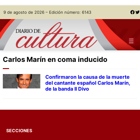
Skip
Facebook
Twitter
9 de agosto de 2026 – Edición número: 6143
to
content
Carlos Marín en coma inducido
Confirmaron la causa de la muerte
del cantante español Carlos Marín,
de la banda Il Divo
SECCIONES