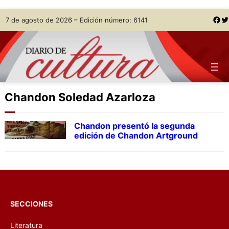
Skip
Facebook
Twitter
7 de agosto de 2026 – Edición número: 6141
to
content
Chandon Soledad Azarloza
Chandon presentó la segunda
edición de Chandon Artground
SECCIONES
Literatura