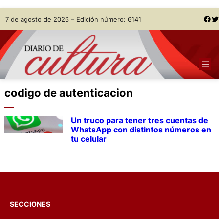
Skip
Facebook
Twitter
7 de agosto de 2026 – Edición número: 6141
to
content
codigo de autenticacion
Un truco para tener tres cuentas de
WhatsApp con distintos números en
tu celular
SECCIONES