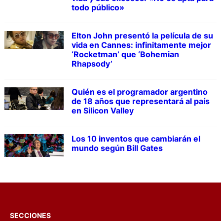
todo público»
Elton John presentó la película de su
vida en Cannes: infinitamente mejor
‘Rocketman’ que ‘Bohemian
Rhapsody’
Quién es el programador argentino
de 18 años que representará al país
en Silicon Valley
Los 10 inventos que cambiarán el
mundo según Bill Gates
SECCIONES