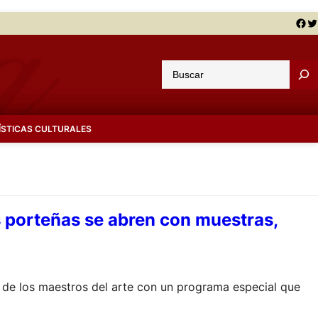
Facebook
Twitter
B
u
s
c
ÍSTICAS CULTURALES
a
r
 porteñas se abren con muestras,
 de los maestros del arte con un programa especial que