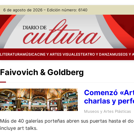
Skip
6 de agosto de 2026 – Edición número: 6140
to
content
LITERATURA
MÚSICA
CINE Y ARTES VISUALES
TEATRO Y DANZA
MUSEOS Y 
Faivovich & Goldberg
Comenzó «Art 
charlas y per
Museos y Artes Plásticas
Más de 40 galerías porteñas abren sus puertas hasta el do
incluye art talks.